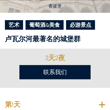
香波堡
艺术
葡萄酒&美食
必游景点
卢瓦尔河最著名的城堡群
3天2夜
联系我们
第1天