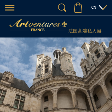
菜单
:语言
CN
您的搜索
法国高端私人游