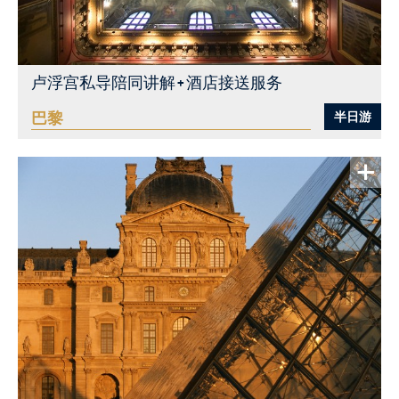
卢浮宫私导陪同讲解+酒店接送服务
巴黎
半日游
查看更多