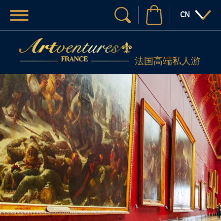
菜单
:语言
CN
您的搜索
法国高端私人游